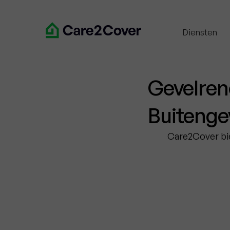
Diensten
Gevelreno
Buitengev
Care2Cover bie