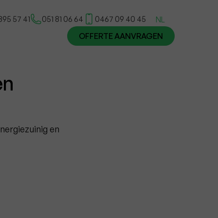
395 57 41
051 81 06 64
0467 09 40 45
NL
OFFERTE AANVRAGEN
en
nergiezuinig en