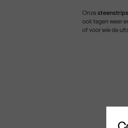
Onze
steenstrip
ook tegen weer e
of voor wie de ui
C