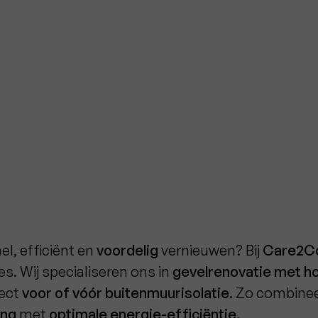
el, efficiënt en
voordelig
vernieuwen? Bij
Care2Co
es. Wij specialiseren ons in
gevelrenovatie met 
fect
voor of vóór buitenmuurisolatie
. Zo combine
ing
met
optimale energie-efficiëntie
.