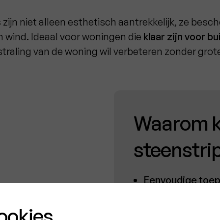
s
zijn niet alleen esthetisch aantrekkelijk, ze bes
n wind. Ideaal voor woningen die
klaar zijn voor b
tstraling van de woning wil verbeteren zonder grot
Waarom k
steenstrip
Eenvoudige toep
is een efficiënt 
veroorzaakt.
ookies