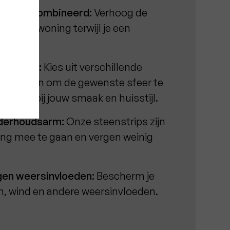
etiek gecombineerd:
Verhoog de
e van je woning terwijl je een
reëert.
n kleuren:
Kies uit verschillende
en texturen om de gewenste sfeer te
ct past bij jouw smaak en huisstijl.
derhoudsarm:
Onze steenstrips zijn
ng mee te gaan en vergen weinig
en weersinvloeden:
Bescherm je
n, wind en andere weersinvloeden.