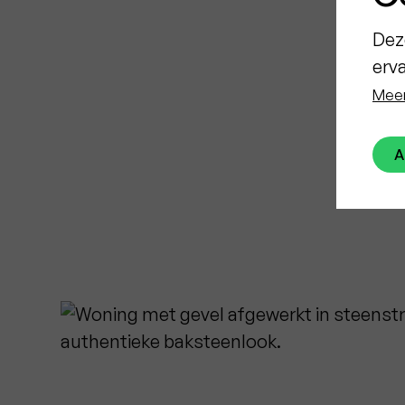
Dez
erv
Meer
A