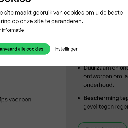
Isolatie en esth
e site maakt gebruik van cookies om u de beste
energie-efficiënti
aring op onze site te garanderen.
prachtige gevel c
 informatie
Diverse stijlen e
stijlen, kleuren 
anvaard alle cookies
Instellingen
creëren die perfe
Duurzaam en on
ontworpen om la
onderhoud.
Bescherming teg
gevel tegen rege