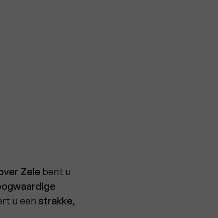
ver Zele
bent u
hoogwaardige
ert u een
strakke,