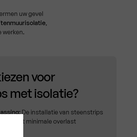
chermen uw gevel
uitenmuurisolatie
,
e werken.
iezen voor
s met isolatie?
assing:
De installatie van steenstrips
proces dat minimale overlast