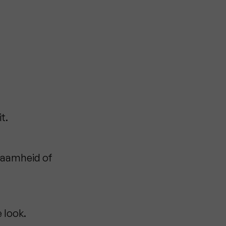
t.
zaamheid of
 look.