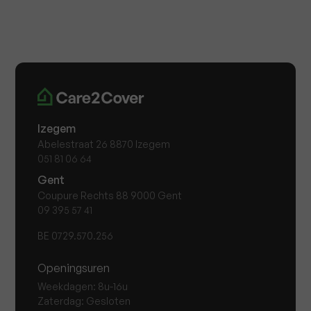
Izegem
Abelestraat 26 8870 Izegem
051 81 06 64
Gent
Coupure Rechts 88 9000 Gent
09 395 57 41
BE 0729.570.256
Openingsuren
Weekdagen: 8u-16u
Zaterdag: Gesloten