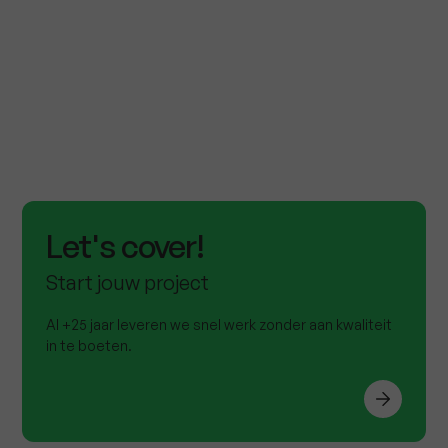
Slide 2 of 3.
Let's cover!
Start jouw project
Al +25 jaar leveren we snel werk zonder aan kwaliteit
in te boeten.