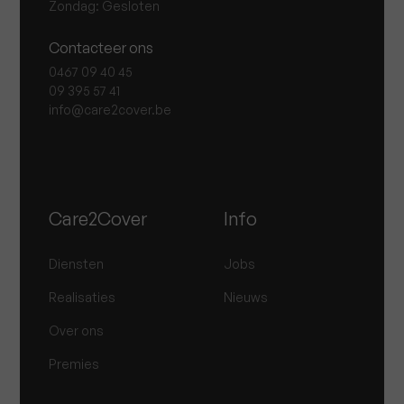
Zondag: Gesloten
Contacteer ons
0467 09 40 45
09 395 57 41
info@care2cover.be
Care2Cover
Info
Diensten
Jobs
Realisaties
Nieuws
Over ons
Premies