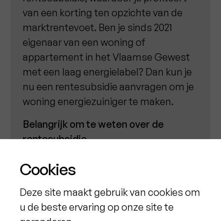
van een korting ten opzichte van de
marktrentevoet. Ben je sinds 2021
eigenaar van een woning of
appartement in het Vlaamse Gewest
met een laag energielabel? Dan kun je
nu een rentesubsidie aanvragen om je
woning energiezuiniger te maken.
Belangrijk om te weten over de
rentesubsidie
Tot €60.000 lenen:
Je kunt tot
Cookies
€60.000 renteloos lenen, op
Deze site maakt gebruik van cookies om
voorwaarde dat je binnen 5 jaar
u de beste ervaring op onze site te
aantoont dat de energieprestatie