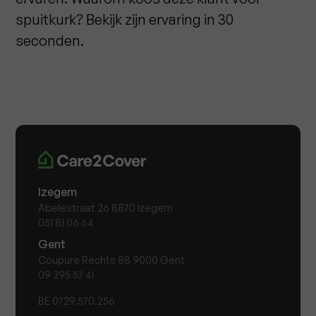
spuitkurk? Bekijk zijn ervaring in 30
seconden.
Izegem
Abelestraat 26 8870 Izegem
051 81 06 64
Gent
Coupure Rechts 88 9000 Gent
09 395 57 41
BE 0729.570.256