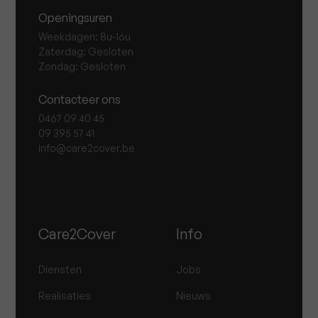
Openingsuren
Weekdagen: 8u-16u
Zaterdag: Gesloten
Zondag: Gesloten
Contacteer ons
0467 09 40 45
09 395 57 41
info@care2cover.be
Care2Cover
Info
Diensten
Jobs
Realisaties
Nieuws