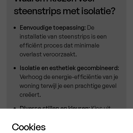
steenstrips met isolatie?
Eenvoudige toepassing:
De
installatie van steenstrips is een
efficiënt proces dat minimale
overlast veroorzaakt.
Isolatie en esthetiek gecombineerd:
Verhoog de energie-efficiëntie van je
woning terwijl je een prachtige gevel
creëert.
Diverse stijlen en kleuren:
Kies uit
verschillende stijlen, kleuren en
Cookies
texturen om de gewenste sfeer te