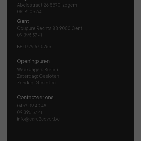
Abelestraat 26 8870 Izegem
051 81 06 64
Gent
Coupure Rechts 88 9000 Gent
09 395 57 41
BE 0729.570.256
Openingsuren
Weekdagen: 8u-16u
Zaterdag: Gesloten
Zondag: Gesloten
Contacteer ons
0467 09 40 45
09 395 57 41
info@care2cover.be