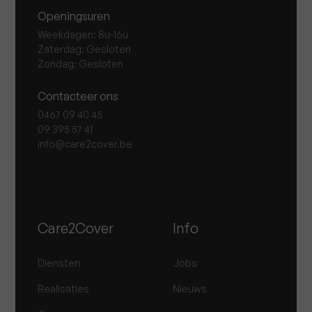
Openingsuren
Weekdagen: 8u-16u
Zaterdag: Gesloten
Zondag: Gesloten
Contacteer ons
0467 09 40 45
09 395 57 41
info@care2cover.be
Care2Cover
Info
Diensten
Jobs
Realisaties
Nieuws