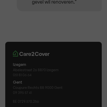
gevel wil renoveren."
Izegem
Abelestraat 26 8870 Izegem
051 81 06 64
Gent
Coupure Rechts 88 9000 Gent
09 395 57 41
BE 0729.570.256