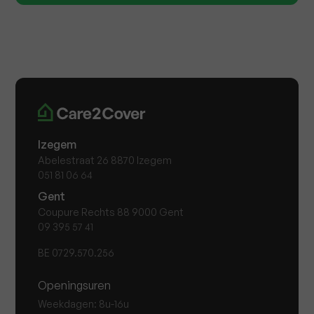
Izegem
Abelestraat 26 8870 Izegem
051 81 06 64
Gent
Coupure Rechts 88 9000 Gent
09 395 57 41
BE 0729.570.256
Openingsuren
Weekdagen: 8u-16u