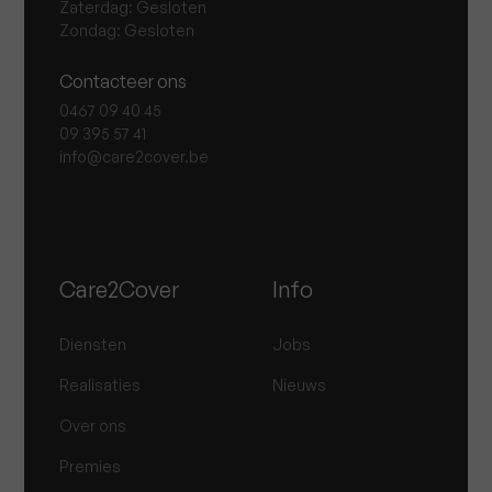
Zaterdag: Gesloten
Zondag: Gesloten
Contacteer ons
0467 09 40 45
09 395 57 41
info@care2cover.be
Care2Cover
Info
Diensten
Jobs
Realisaties
Nieuws
Over ons
Premies