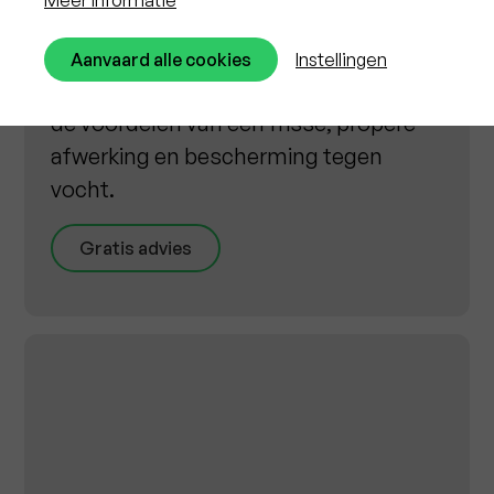
afwerking met een lange levensduur
en strakke look. Kies je voor spuitkurk
Aanvaard alle cookies
Instellingen
zonder isolatie, dan heb je nog steeds
de voordelen van een frisse, propere
afwerking en bescherming tegen
vocht.
Gratis advies