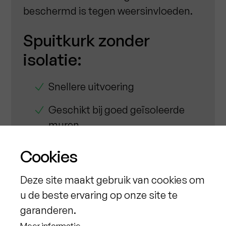
beschermd is tegen weersinvloeden.
Spuitkurk zonder
isolatie:
Snellere uitvoering
Geschikt bij goed geïsoleerde
muren
Budgetvriendelijker
Cookies
Voor gevels die geen bijkomende
Deze site maakt gebruik van cookies om
isolatie nodig hebben
u de beste ervaring op onze site te
garanderen.
In beide gevallen zorgen we voor een
Meer informatie