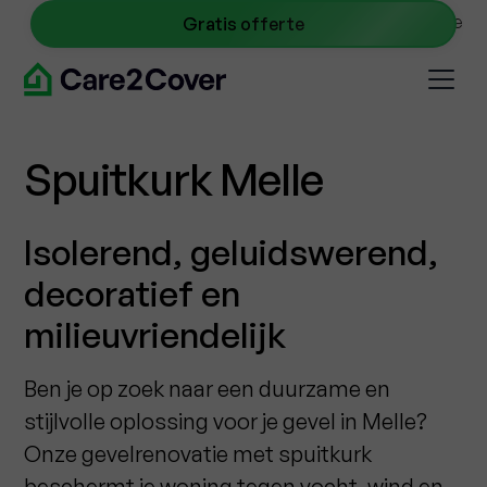
NL
0467 09 40 45
info@care2cover.be
Gratis offerte
Spuitkurk Melle
Isolerend, geluidswerend,
decoratief en
milieuvriendelijk
Ben je op zoek naar een duurzame en
stijlvolle oplossing voor je gevel in Melle?
Onze gevelrenovatie met spuitkurk
beschermt je woning tegen vocht, wind en