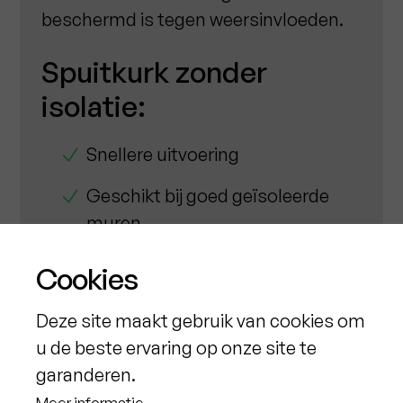
beschermd is tegen weersinvloeden.
Spuitkurk zonder
isolatie:
Snellere uitvoering
Geschikt bij goed geïsoleerde
muren
Budgetvriendelijker
Cookies
Voor gevels die geen bijkomende
Deze site maakt gebruik van cookies om
isolatie nodig hebben
u de beste ervaring op onze site te
garanderen.
In beide gevallen zorgen we voor een
Meer informatie