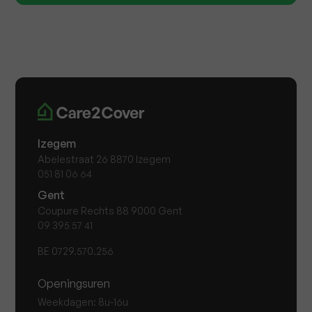
Izegem
Abelestraat 26 8870 Izegem
051 81 06 64
Gent
Coupure Rechts 88 9000 Gent
09 395 57 41
BE 0729.570.256
Openingsuren
Weekdagen: 8u-16u