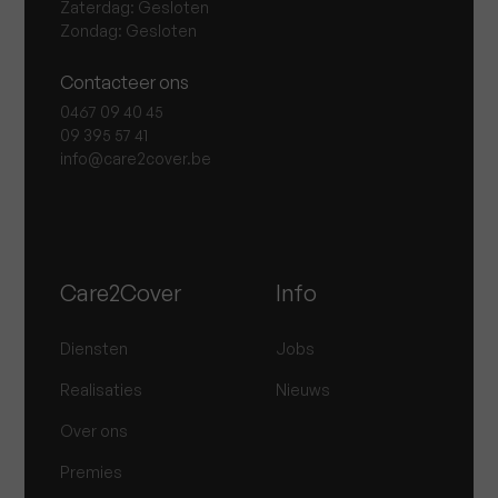
Zaterdag: Gesloten
Zondag: Gesloten
Contacteer ons
0467 09 40 45
09 395 57 41
info@care2cover.be
Care2Cover
Info
Diensten
Jobs
Realisaties
Nieuws
Over ons
Premies