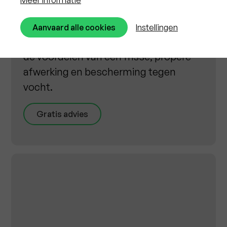
afwerking met een lange levensduur
en strakke look. Kies je voor spuitkurk
Aanvaard alle cookies
Instellingen
zonder isolatie, dan heb je nog steeds
de voordelen van een frisse, propere
afwerking en bescherming tegen
vocht.
Gratis advies