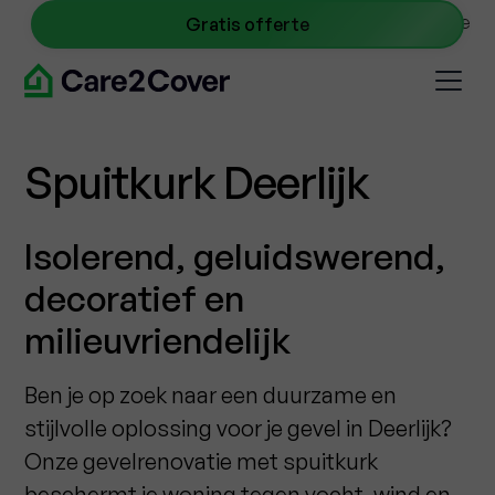
NL
0467 09 40 45
info@care2cover.be
Gratis offerte
Spuitkurk Deerlijk
Isolerend, geluidswerend,
decoratief en
milieuvriendelijk
Ben je op zoek naar een duurzame en
stijlvolle oplossing voor je gevel in Deerlijk?
Onze gevelrenovatie met spuitkurk
beschermt je woning tegen vocht, wind en