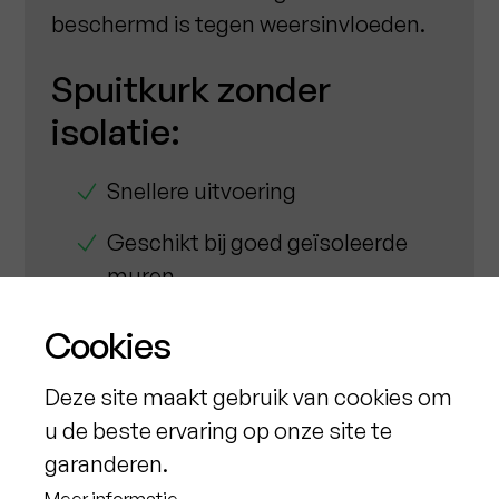
beschermd is tegen weersinvloeden.
Spuitkurk zonder
isolatie:
Snellere uitvoering
Geschikt bij goed geïsoleerde
muren
Budgetvriendelijker
Cookies
Voor gevels die geen bijkomende
Deze site maakt gebruik van cookies om
isolatie nodig hebben
u de beste ervaring op onze site te
garanderen.
In beide gevallen zorgen we voor een
Meer informatie