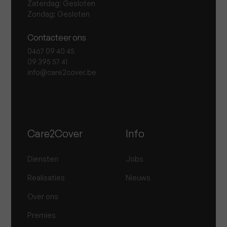
Zaterdag: Gesloten
Zondag: Gesloten
Contacteer ons
0467 09 40 45
09 395 57 41
info@care2cover.be
Care2Cover
Info
Diensten
Jobs
Realisaties
Nieuws
Over ons
Premies