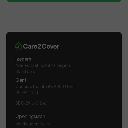
Izegem
Abelestraat 26 8870 Izegem
051 81 06 64
Gent
Coupure Rechts 88 9000 Gent
09 395 57 41
BE 0729.570.256
Openingsuren
Weekdagen: 8u-16u