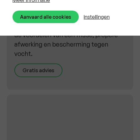
afwerking met een lange levensduur
en strakke look. Kies je voor spuitkurk
Aanvaard alle cookies
Instellingen
zonder isolatie, dan heb je nog steeds
de voordelen van een frisse, propere
afwerking en bescherming tegen
vocht.
Gratis advies