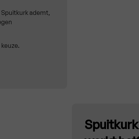
:
Spuitkurk ademt,
tegen
 keuze.
Spuitkurk