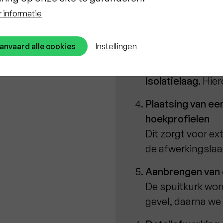
gewenste dikte v
 informatie
eigenlijke bepleis
anvaard alle cookies
Instellingen
Aanbrengen van i
Deze worden beve
isolatielaag
. Hie
Plaatsing van ee
hoekprofielen
Dit zorgt voor ex
de afwerkingslaa
Aanbrengen van d
De spuitkurk wor
gevel, daarna we 