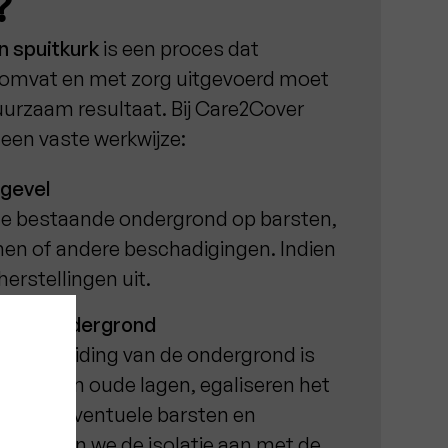
?
n spuitkurk
is een proces dat
omvat en met zorg uitgevoerd moet
urzaam resultaat. Bij Care2Cover
een vaste werkwijze:
 gevel
de bestaande ondergrond op barsten,
en of andere beschadigingen. Indien
erstellingen uit.
an de ondergrond
voorbereiding van de ondergrond is
rwijderen oude lagen, egaliseren het
stellen eventuele barsten en
 brengen we de isolatie aan met de