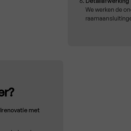
Detailafwerking
We werken de ond
raamaansluitinge
er?
lrenovatie met