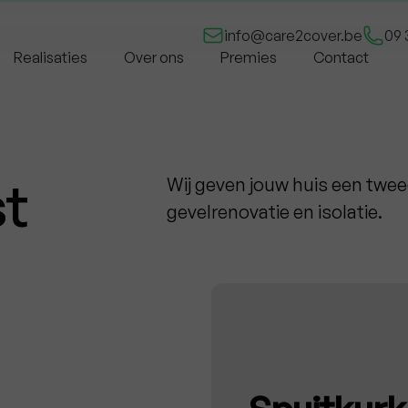
Gratis offerte
info@care2cover.be
09 
Realisaties
Over ons
Premies
Contact
st
Wij geven jouw huis een tweed
gevelrenovatie en isolatie.