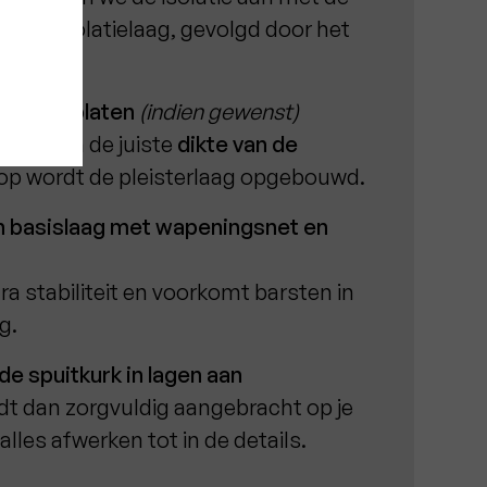
an de isolatielaag, gevolgd door het
teren.
solatieplaten
(indien gewenst)
stigd in de juiste
dikte van de
rop wordt de pleisterlaag opgebouwd.
n basislaag met wapeningsnet en
tra stabiliteit en voorkomt barsten in
g.
e spuitkurk in lagen aan
dt dan zorgvuldig aangebracht op je
alles afwerken tot in de details.