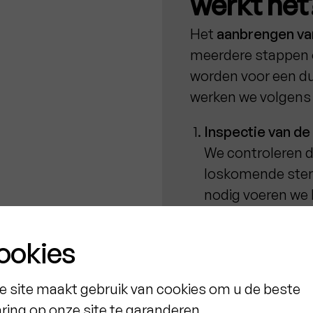
werkt het
Het
aanbrengen va
meerdere stappen 
worden voor een du
werken we volgens 
Inspectie van de
We controleren 
loskomende sten
nodig voeren we h
Voorbereiding v
ookies
Een zorgvuldige 
essentieel. We ve
e site maakt gebruik van cookies om u de beste
oppervlak en her
aring op onze site te garanderen.
scheuren. Daarna