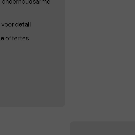
en onderhoudsarme
g voor
detail
ke
offertes