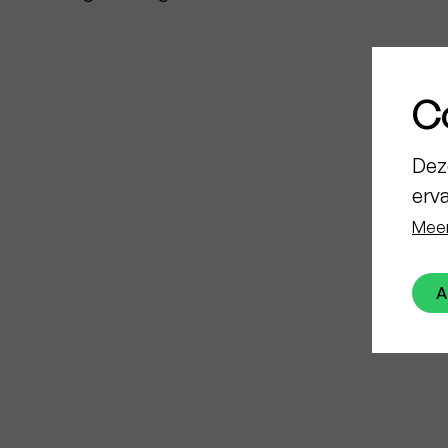
C
Dez
erv
Meer
A