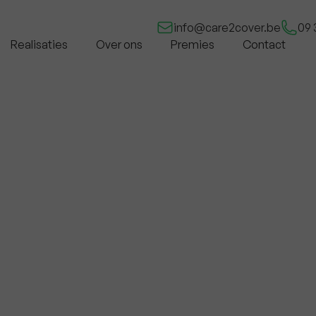
info@care2cover.be
09 
Realisaties
Over ons
Premies
Contact