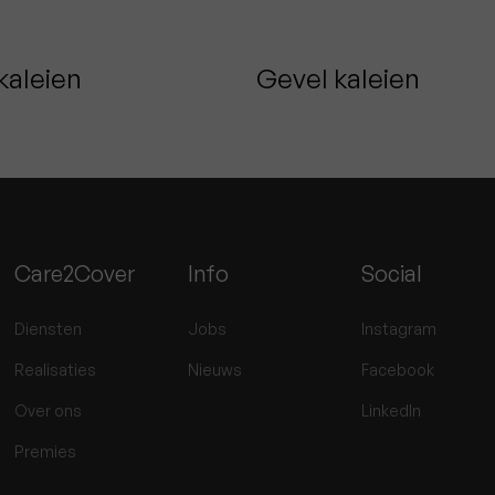
kaleien
Gevel kaleien
anne
Destelbergen
Care2Cover
Info
Social
Diensten
Jobs
Instagram
Realisaties
Nieuws
Facebook
Over ons
LinkedIn
Premies