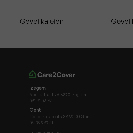
Gevel kaleien
Gevel 
Laarne
De P
Izegem
Abelestraat 26 8870 Izegem
051 81 06 64
Gent
Coupure Rechts 88 9000 Gent
09 395 57 41