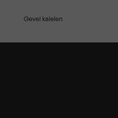
Gevel kaleien
Avelgem