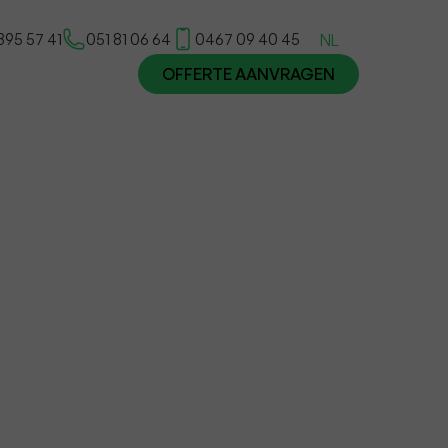
395 57 41
051 81 06 64
0467 09 40 45
NL
OFFERTE AANVRAGEN