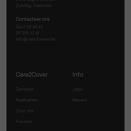
Zondag: Gesloten
Contacteer ons
0467 09 40 45
09 395 57 41
info@care2cover.be
Care2Cover
Info
Diensten
Jobs
Realisaties
Nieuws
Over ons
Premies