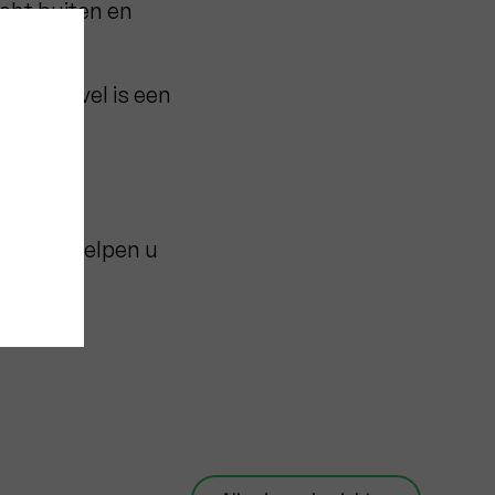
cht buiten en
erde gevel is een
experts helpen u