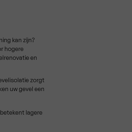
ning kan zijn?
or hogere
elrenovatie en
velisolatie zorgt
rken uw gevel een
betekent lagere