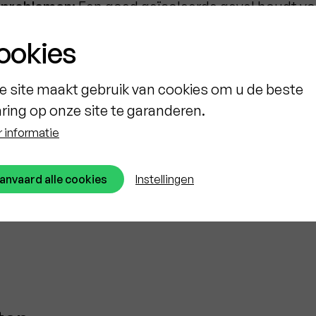
problemen:
Een goed geïsoleerde gevel houdt vo
 gezond binnenklimaat.
ookies
arde van uw woning:
Een gerenoveerde en geïsole
 zich terugbetaalt.
e site maakt gebruik van cookies om u de beste
aring op onze site te garanderen.
 informatie
energiezuiniger maken en tegelijk mooier? Onze 
 op maat en hoogwaardige oplossingen.
anvaard alle cookies
Instellingen