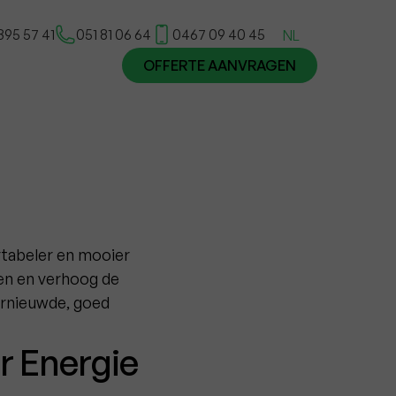
395 57 41
051 81 06 64
0467 09 40 45
NL
OFFERTE AANVRAGEN
rtabeler en mooier
en en verhoog de
ernieuwde, goed
r Energie