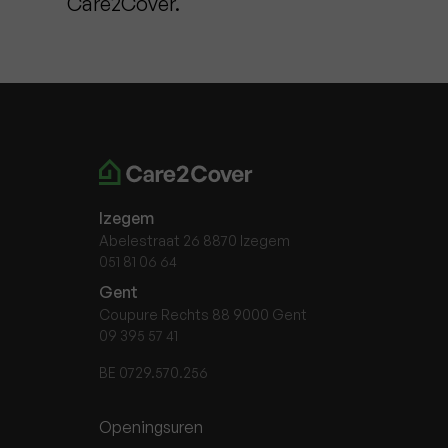
Care2Cover.
Izegem
Abelestraat 26 8870 Izegem
051 81 06 64
Gent
Coupure Rechts 88 9000 Gent
09 395 57 41
BE 0729.570.256
Openingsuren