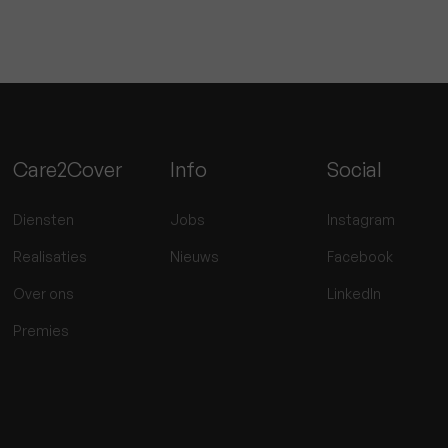
Care2Cover
Info
Social
Diensten
Jobs
Instagram
Realisaties
Nieuws
Facebook
Over ons
LinkedIn
Premies