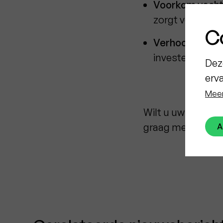
Voorkom vocht
zorgt voor een
C
Verhoog de wa
investering die
Dez
erv
Meer
Wilt u uw woning 
graag met advies
A