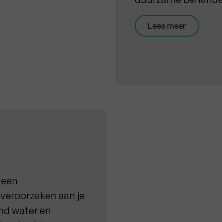
Lees meer
lleen
veroorzaken aan je
nd water en