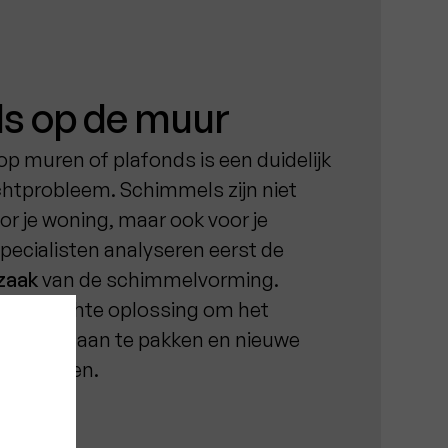
s op de muur
op muren of plafonds is een duidelijk
chtprobleem. Schimmels zijn niet
oor je woning, maar ook voor je
ecialisten analyseren eerst de
zaak
van de schimmelvorming.
en gerichte oplossing om het
ctureel aan te pakken en nieuwe
voorkomen.