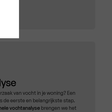
lyse
oorzaak van vocht in je woning? Een
s de eerste en belangrijkste stap.
nele vochtanalyse
brengen we het