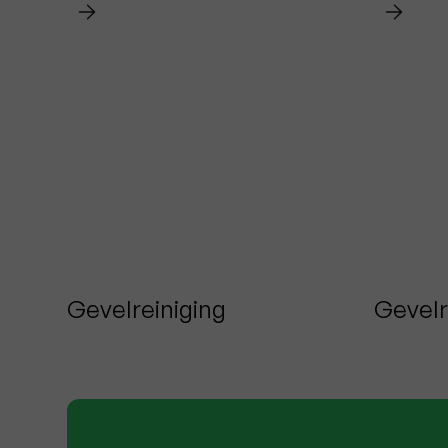
Gevelreiniging
Gevelr
Brugge
Haalt