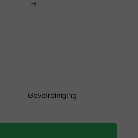
Gevelreiniging
Pittem