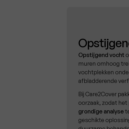
Opstijgen
Opstijgend vocht
o
muren omhoog trekt
vochtplekken onde
afbladderende verf
Bij Care2Cover pa
oorzaak, zodat het
grondige analyse
t
geschikte oplossin
duurzame behandeli