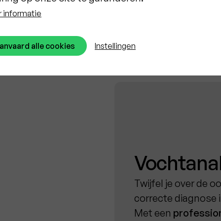
 informatie
anvaard alle cookies
Instellingen
Vochtana
Twijfel je over de 
correcte diagnose i
Met een
professio