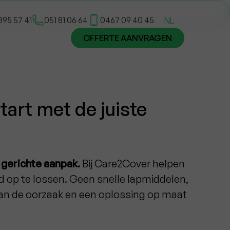
395 57 41
051 81 06 64
0467 09 40 45
NL
OFFERTE AANVRAGEN
tart met de juiste
gerichte aanpak.
Bij Care2Cover helpen
nd op te lossen. Geen snelle lapmiddelen,
an de oorzaak en een oplossing op maat