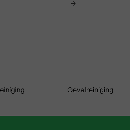
einiging
Gevelreiniging
ert
Knokke -Heist