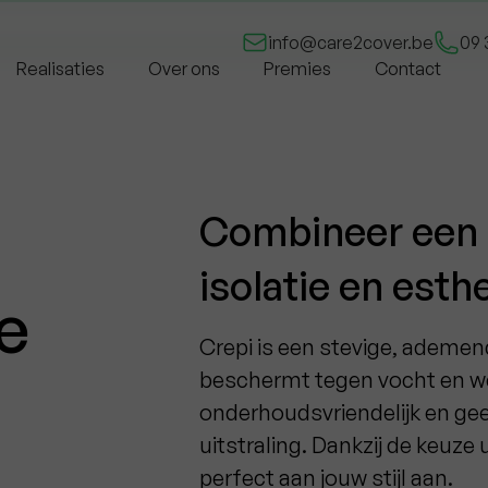
Gratis offerte
info@care2cover.be
09 
Realisaties
Over ons
Premies
Contact
Combineer een 
isolatie en esth
e
Crepi is een stevige, ademend
beschermt tegen vocht en we
onderhoudsvriendelijk en geef
uitstraling. Dankzij de keuze 
perfect aan jouw stijl aan.