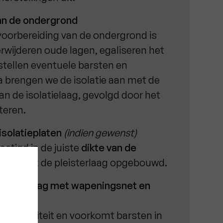
an de ondergrond
voorbereiding van de ondergrond is
rwijderen oude lagen, egaliseren het
stellen eventuele barsten en
 brengen we de isolatie aan met de
an de isolatielaag, gevolgd door het
teren.
solatieplaten
(indien gewenst)
stigd in de juiste
dikte van de
rop wordt de pleisterlaag opgebouwd.
n basislaag met wapeningsnet en
tra stabiliteit en voorkomt barsten in