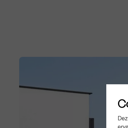
C
Dez
erv