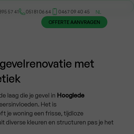
395 57 41
051 81 06 64
0467 09 40 45
NL
OFFERTE AANVRAGEN
gevelrenovatie met
etiek
e laag die je gevel in
Hooglede
ersinvloeden. Het is
t je woning een frisse, tijdloze
uit diverse kleuren en structuren pas je het