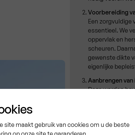
Voorbereiding v
Een zorgvuldige 
essentieel. We ve
oppervlak en her
scheuren. Daarna
gewenste dikte v
eigenlijke bepleis
Aanbrengen van i
Deze worden beve
isolatielaag
. Hie
ookies
Plaatsing van ee
hoekprofielen
e site maakt gebruik van cookies om u de beste
Dit zorgt voor ex
aring op onze site te garanderen.