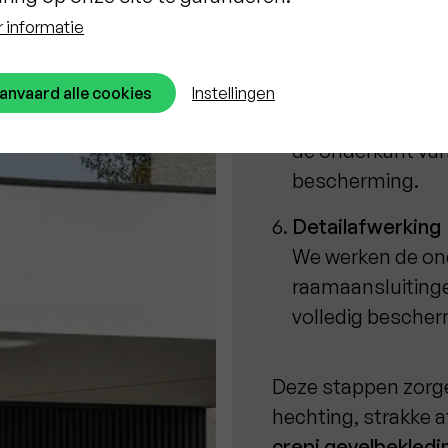
de afwerkingslaa
 informatie
Aanbrengen van 
De crepi wordt d
anvaard alle cookies
Instellingen
gevel, waarna we 
de onderkant van 
bescherming.
Detailafwerking
We werken de ond
raamaansluitinge
volledig besche
Deze stappen zorg
hechting, strakke a
crepi gevelbekledi