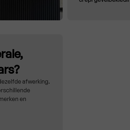
rale,
ars?
 dezelfde afwerking.
rschillende
nmerken en