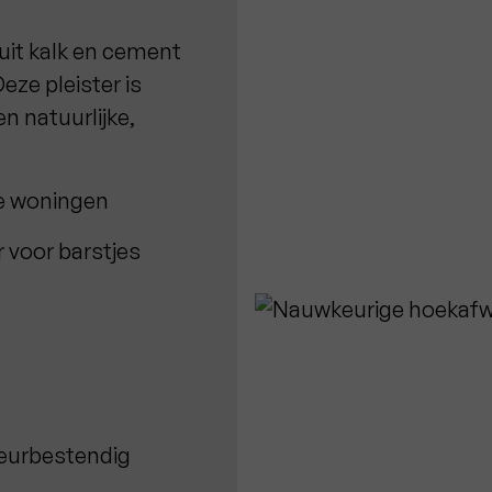
uit kalk en cement
eze pleister is
en natuurlijke,
re woningen
r voor barstjes
heurbestendig