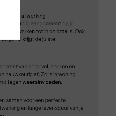
g.
de crepi-afwerking
an zorgvuldig aangebracht op je
alles afwerken tot in de details. Ook
de gevel krijgt de juiste
erkant van de gevel, hoeken en
n nauwkeurig af. Zo is je woning
rmd tegen
weersinvloeden
.
en samen voor een perfecte
fwerking en lange levensduur van je
ng
.