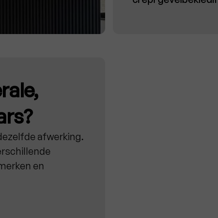
rale,
ars?
 dezelfde afwerking.
rschillende
nmerken en