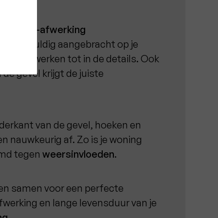
g.
de crepi-afwerking
an zorgvuldig aangebracht op je
alles afwerken tot in de details. Ook
de gevel krijgt de juiste
erkant van de gevel, hoeken en
n nauwkeurig af. Zo is je woning
rmd tegen
weersinvloeden
.
en samen voor een perfecte
fwerking en lange levensduur van je
ng
.