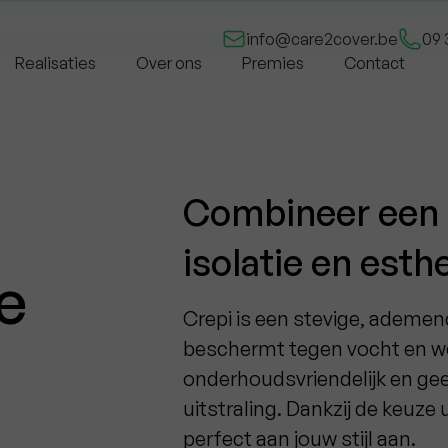
Gratis offerte
info@care2cover.be
09 
Realisaties
Over ons
Premies
Contact
Combineer een 
isolatie en esth
e
Crepi is een stevige, ademend
beschermt tegen vocht en we
onderhoudsvriendelijk en geef
uitstraling. Dankzij de keuze 
perfect aan jouw stijl aan.