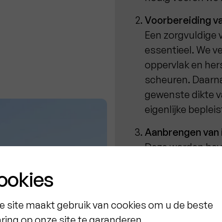
Voorbereiding v
Een zorgvuldige 
essentieel. We ve
oppervlak en her
scheuren. Daarna
gewenste dikte v
eigenlijke bepleis
Aanbrengen van i
Deze worden beve
isolatielaag
. Hie
ookies
Plaatsing van ee
hoekprofielen
e site maakt gebruik van cookies om u de beste
Dit zorgt voor ex
aring op onze site te garanderen.