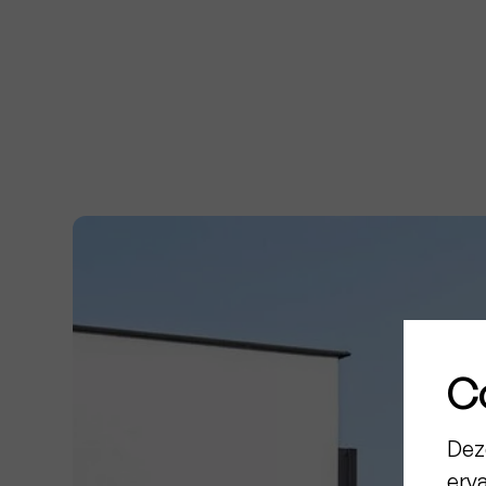
C
Dez
erv