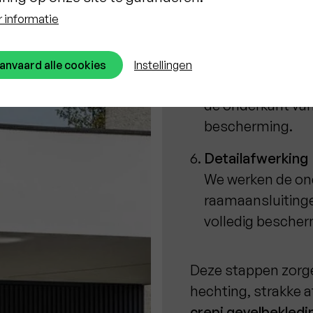
de afwerkingslaa
 informatie
Aanbrengen van 
De crepi wordt d
anvaard alle cookies
Instellingen
gevel, waarna we 
de onderkant van 
bescherming.
Detailafwerking
We werken de ond
raamaansluitinge
volledig besche
Deze stappen zorg
hechting, strakke a
crepi gevelbekledi