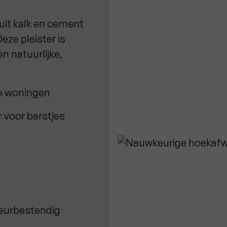
uit kalk en cement
eze pleister is
en natuurlijke,
re woningen
r voor barstjes
heurbestendig