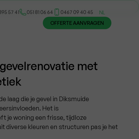
395 57 41
051 81 06 64
0467 09 40 45
NL
OFFERTE AANVRAGEN
gevelrenovatie met
etiek
e laag die je gevel in Diksmuide
ersinvloeden. Het is
t je woning een frisse, tijdloze
uit diverse kleuren en structuren pas je het