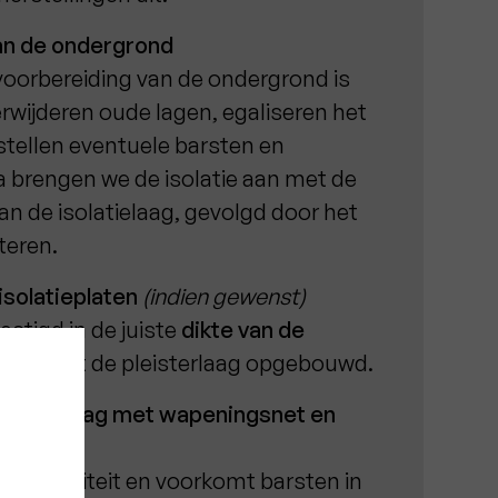
an de ondergrond
voorbereiding van de ondergrond is
rwijderen oude lagen, egaliseren het
stellen eventuele barsten en
 brengen we de isolatie aan met de
an de isolatielaag, gevolgd door het
teren.
solatieplaten
(indien gewenst)
stigd in de juiste
dikte van de
rop wordt de pleisterlaag opgebouwd.
n basislaag met wapeningsnet en
tra stabiliteit en voorkomt barsten in