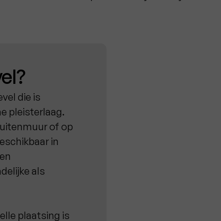
vel?
vel die is
 pleisterlaag.
buitenmuur of op
beschikbaar in
 en
delijke als
elle plaatsing is