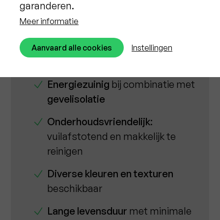
garanderen.
elke woning
Meer informatie
Beter beschermd tegen
weersinvloeden
zoals regen,
Aanvaard alle cookies
Instellingen
vorst en UV-straling
Energiezuinig
bij combinatie met
gevelisolatie
Onderhoudsvriendelijk
:
vuilafstotend en makkelijk te
reinigen
Diverse kleuren en texturen
beschikbaar
Lange levensduur
met minimale